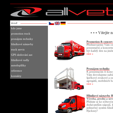
úvod
kdo jsme
▪ ▪ ▪ Vítejte
promotion truck
pronájem techniky
Promotion & concert
hliníkové nástavby
Představujeme Vám cel
prezentační a koncertn
truck servis
být každý den na jiné
více »
GPS sledování aut
hliníkové rudly
autodoplňky
Pronájem techniky
reference
K prezentacím či konc
Vám dovolujeme nabíd
kontakty
špičkové zvukové a os
agregátů, mobilních ba
více »
Hliníkové nástavby 
Výroba, prodej a serv
Přidejte se ke světov
dodavatelům nápojů, k
jedinečný systém hlin
Hackney!